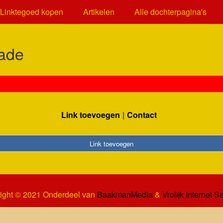
Linktegoed kopen
Artikelen
Alle dochterpagina's
ade
Link toevoegen
Contact
Link toevoegen
ight © 2021 Onderdeel van
BaakmanMedia
&
Vrolijk Internet S